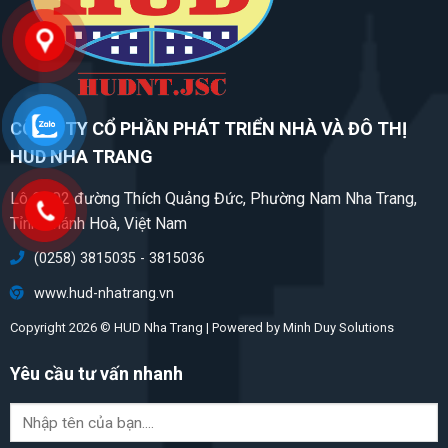
CÔNG TY CỔ PHẦN PHÁT TRIỂN NHÀ VÀ ĐÔ THỊ
HUD NHA TRANG
Lô CC02 đường Thích Quảng Đức, Phường Nam Nha Trang,
Tỉnh Khánh Hoà, Việt Nam
(0258) 3815035 - 3815036
www.hud-nhatrang.vn
Copyright 2026 © HUD Nha Trang | Powered by
Minh Duy Solutions
Yêu cầu tư vấn nhanh