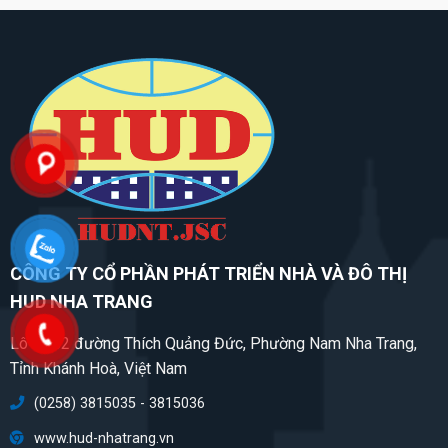
CÔNG TY CỔ PHẦN PHÁT TRIỂN NHÀ VÀ ĐÔ THỊ
HUD NHA TRANG
Lô CC02 đường Thích Quảng Đức, Phường Nam Nha Trang,
Tỉnh Khánh Hoà, Việt Nam
(0258) 3815035 - 3815036
www.hud-nhatrang.vn