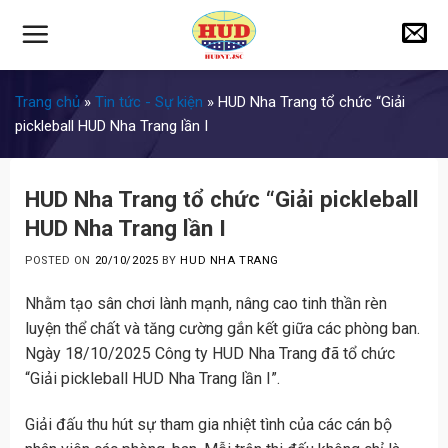
Skip
to
content
Trang chủ
»
Tin tức - Sự kiện
»
HUD Nha Trang tổ chức “Giải
pickleball HUD Nha Trang lần I
HUD Nha Trang tổ chức “Giải pickleball
HUD Nha Trang lần I
POSTED ON
20/10/2025
BY
HUD NHA TRANG
Nhằm tạo sân chơi lành mạnh, nâng cao tinh thần rèn
luyện thể chất và tăng cường gắn kết giữa các phòng ban.
Ngày 18/10/2025 Công ty HUD Nha Trang đã tổ chức
“Giải pickleball HUD Nha Trang lần I”.
Giải đấu thu hút sự tham gia nhiệt tình của các cán bộ