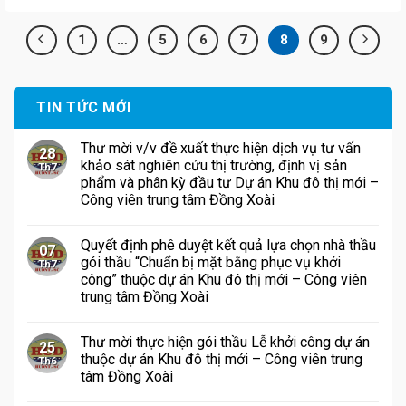
1
…
5
6
7
8
9
TIN TỨC MỚI
Thư mời v/v đề xuất thực hiện dịch vụ tư vấn
28
khảo sát nghiên cứu thị trường, định vị sản
Th7
phẩm và phân kỳ đầu tư Dự án Khu đô thị mới –
Công viên trung tâm Đồng Xoài
Quyết định phê duyệt kết quả lựa chọn nhà thầu
07
gói thầu “Chuẩn bị mặt bằng phục vụ khởi
Th7
công” thuộc dự án Khu đô thị mới – Công viên
trung tâm Đồng Xoài
Thư mời thực hiện gói thầu Lễ khởi công dự án
25
thuộc dự án Khu đô thị mới – Công viên trung
Th6
tâm Đồng Xoài