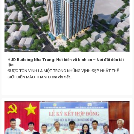
HUD Building Nha Trang: Nơi biển vỗ bình an – Nơi đất dồn tài
lộc
ĐƯỢC TÔN VINH LÀ MỘT TRONG NHỮNG VỊNH ĐẸP NHẤT THẾ
GIỚI, DIỆN MẠO THÀNHXem chi tiết...